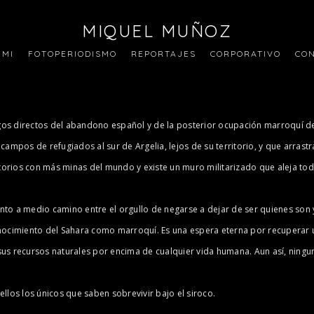
MIQUEL MUÑOZ
 MI
FOTOPERIODISMO
REPORTAJES
CORPORATIVO
CO
os directos del abandono español y de la posterior ocupación marroquí del 
pos de refugiados al sur de Argelia, lejos de su territorio, y que arrastr
itorios con más minas del mundo y existe un muro militarizado que aleja toda
to a medio camino entre el orgullo de negarse a dejar de ser quienes son y
imiento del Sahara como marroquí. Es una espera eterna por recuperar una t
us recursos naturales por encima de cualquier vida humana. Aun así, ninguna
llos los únicos que saben sobrevivir bajo el siroco.