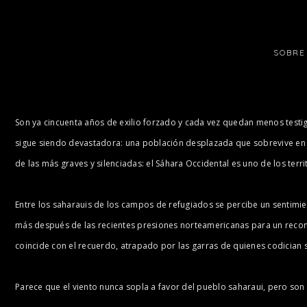
SOBRE
Son ya cincuenta años de exilio forzado y cada vez quedan menos testig
sigue siendo devastadora: una población desplazada que sobrevive en cam
de las más graves y silenciadas: el Sáhara Occidental es uno de los terr
Entre los saharauis de los campos de refugiados se percibe un sentimien
más después de las recientes presiones norteamericanas para un reconoc
coincide con el recuerdo, atrapado por las garras de quienes codician s
Parece que el viento nunca sopla a favor del pueblo saharaui, pero son e