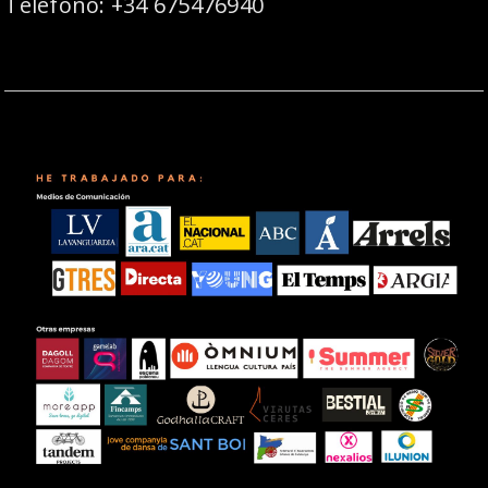
Teléfono: +34 675476940